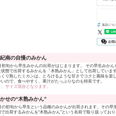
カラ(カラマン
ダリン)
木熟301デコポ
返品につ
ン
バレンシアオレ
ンジ
紀南の自慢のみかん
1月初旬から早生みかんの出荷がはじまります。 その早生みか
た状態で出荷するみかんを「木熟みかん」として出荷していま
っくり熟したミカンは、とろけるような甘さでコクと風味を楽
かいので、食べやすく、果汁がたっぷりなのも特長です。
り、サイズ混合となります。
かせの“木熟みかん”
1月の初旬から早生という品種のみかんが出荷されます。その早
で出荷するみかんを“木熟みかん”という名前で取り扱っており