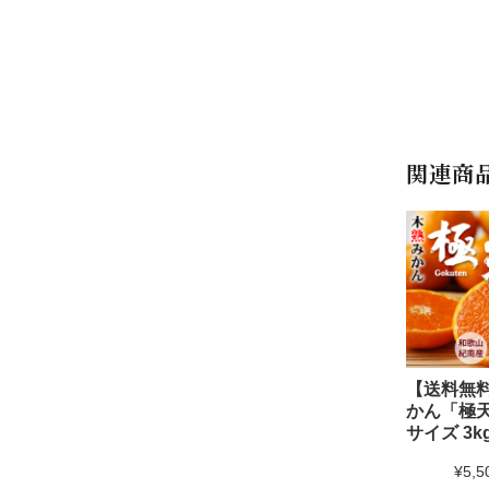
関連商
【送料無
かん「極天
サイズ 3k
¥5,5