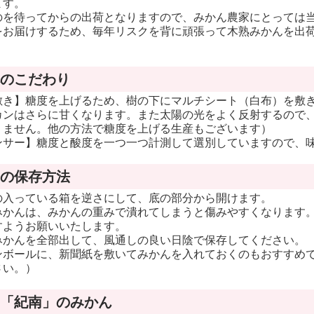
ます。
のを待ってからの出荷となりますので、みかん農家にとっては
をお届けするため、毎年リスクを背に頑張って木熟みかんを出
のこだわり
敷き】糖度を上げるため、樹の下にマルチシート（白布）を敷
カンはさらに甘くなります。また太陽の光をよく反射するので
りません。他の方法で糖度を上げる生産もございます）
ンサー】糖度と酸度を一つ一つ計測して選別していますので、
の保存方法
の入っている箱を逆さにして、底の部分から開けます。
みかんは、みかんの重みで潰れてしまうと傷みやすくなります
すようお願いいたします。
みかんを全部出して、風通しの良い日陰で保存してください。
ンボールに、新聞紙を敷いてみかんを入れておくのもおすすめで
さい。）
「紀南」のみかん