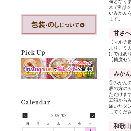
荷となり
木で熟す
いみかん
ます。
甘さへ
【マルチ
より、ミ
Pick Up
けではあ
【糖度セ
みかん
①みかん
底の方の
ただけま
②箱から
届いたダ
してくだ
2026/08
日
月
火
水
木
金
土
和歌山
1