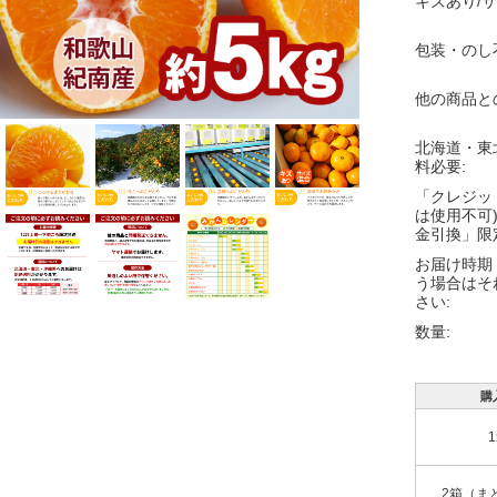
キズあり/サ
レモン
梅の実
包装・のし
越冬木熟みかん
し
もみしそ・梅酢
「紀州一番」
他の商品と
し
ねり梅(梅肉)
はるみ
北海道・東
料必要:
とうもろこし
葉付きポンカン
「クレジッ
は使用不可
金引換」限
じゃばら
木熟デコポン
お届け時期
う場合はそ
さつまいも
せとか
さい:
数量:
まめ
木熟ネーブル
木熟清見オレン
購
ジ
木熟はっさく
2箱（ま