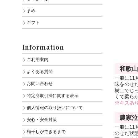
まめ
ギフト
Information
ご利用案内
和歌山
よくある質問
一般に1
お問い合わせ
味をのせ
樹上でじ
特定商取引法に関する表示
くて柔ら
※キズあ
個人情報の取り扱いについて
農家泣
安心・安全対策
一般に1
梅干しができるまで
のせた状態