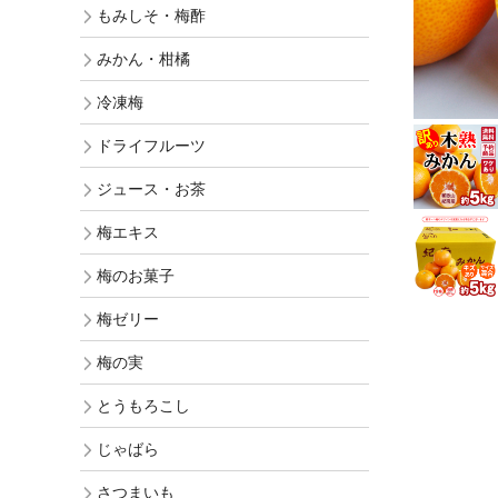
もみしそ・梅酢
ギフト
みかん・柑橘
訳あり梅干
冷凍梅
お買得梅干
ドライフルーツ
ジュース・お茶
梅エキス
梅のお菓子
梅ゼリー
梅の実
とうもろこし
じゃばら
さつまいも