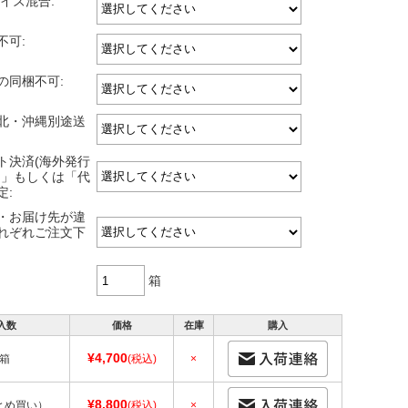
イズ混合:
不可:
の同梱不可:
北・沖縄別途送
ト決済(海外発行
)」もしくは「代
定:
・お届け先が違
れぞれご注文下
箱
入数
価格
在庫
購入
¥4,700
1箱
(税込)
×
¥8,800
とめ買い）
(税込)
×