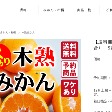
青梅
みかん・柑橘
商品一覧
ご
紀州南高梅
ゆら早生
梅干し
のみかん・柑橘
木熟みかん
梅
古城梅
わんぱくミニ
青梅
【送料
小梅
紀南みかん
みかん
合） 5
「天」
パープルクィー
冷凍梅
価格:
ン
木熟みかん
え
ドライフルーツ
パープルキング
じゃばら
ジュース・お茶
予約期間：
もみしそ・梅酢
木熟みかん
つぶ
梅エキス
「天」
12月上旬
冷凍梅
定:
梅
梅のお菓子
木熟みかん「極
着日指定不
天」
梅
梅ゼリー