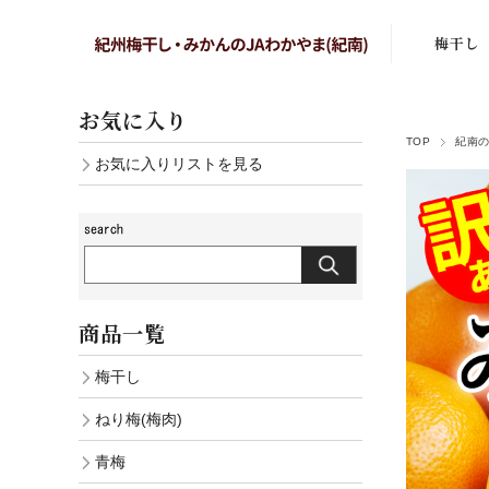
梅干し
まろの梅
お気に入り
TOP
紀南
はちみつ
お気に入りリストを見る
しそ漬梅
かつお梅
こりゃ梅
商品一覧
白干し梅
梅干し
あまみのこ
ねり梅(梅肉)
しそ漬小
青梅
白干し小