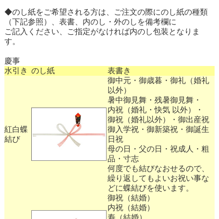
◆のし紙をご希望される方は、ご注文の際にのし紙の種類
（下記参照）、表書、内のし・外のしを備考欄に
ご記入ください、ご指定がなければ内のし包装となりま
す。
慶事
水引き
のし紙
表書き
御中元・御歳暮・御礼（婚礼
以外）
暑中御見舞・残暑御見舞・
内祝（婚礼・快気 以外）・
御祝（婚礼以外）・御出産祝
紅白蝶
御入学祝・御新築祝・御誕生
結び
日祝
母の日・父の日・祝成人・粗
品・寸志
何度でも結びなおせるので、
繰り返してもよいお祝い事な
どに蝶結びを使います。
御祝（結婚）
内祝（結婚）
寿（結婚）