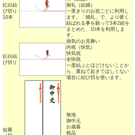
紅白結
御礼（結婚）
び切り
一度きりのお祝ごとに利用し
10本
ます。「婚礼」で、より硬く
結ばれる事を願って5本2組を
まとめた、10本を利用しま
す。
病気のお見舞い
内祝（快気）
快気祝
紅白結
全快祝
び切り
一度結ぶとほどけないことか
ら、重ねて起きてほしくない
場合に結び切を使います。
無地
御中元
お歳暮
短冊
粗品