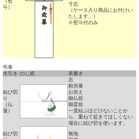
（熨
寸志
斗）
（ケース入り商品にお付けい
たします。）
※
熨斗
付のみ
弔事
水引き
のし紙
表書き
志
粗供養
結び切
お供え
り
御仏前
（仏
御霊前
蓮）
一度結ぶほどけないことか
ら、重ねて起きてほしくない
場合に結び切を使います。
結び切
無地