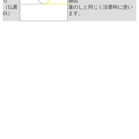
り
御供
（仏黄
蓮のしと同じく法要時に使い
白）
ます。
JAわかやま 紀南地域本部
〒646-0027 和歌山県田辺市朝日ヶ丘24-17