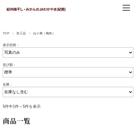
TOP
加工品
ねり梅（梅肉）
表示切替：
並び順：
在庫：
5件中1件～5件を表示
商品一覧