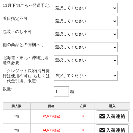
11月下旬ごろ～発送予定:
着日指定不可:
包装・のし不可:
他の商品との同梱不可:
北海道・東北・沖縄別途
送料必要:
「クレジット決済(海外発
行は使用不可)」もしくは
「代金引換」限定:
数量:
箱
購入数
価格
在庫
購入
¥2,600
1箱
(税込)
×
¥4,600
2箱
(税込)
×