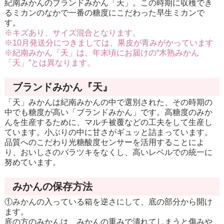
紀南みかんのブランドみかん「天」。この時期に収穫でき
るミカンのなかで一番の糖度にこだわった早生ミカンで
す。
※キズあり、サイズ混合となります。
※10月発送分につきましては、果皮が青みがかっています
※紀南みかん「天」は、年末頃にお届けの“木熟みかん
「天」”とは異なります。
ブランドみかん『天』
「天」みかんは紀南みかんの中で選別された、その時期の
中でも糖度が高い「ブランドみかん」です。高糖度のみか
んを生産するために、マルチ被覆などの工夫をして生産し
ています。小ぶりの中に甘さがギュッと詰まっています。
品質へのこだわり光糖酸度センサーを活用することによ
り、おいしさのバラツキをなくし、高いレベルでの統一に
努めています。
みかんの保存方法
①みかんの入っている箱を逆さにして、底の部分から開け
ます。
底の方のみかんは、みかんの重みで潰れてしまうと傷みや