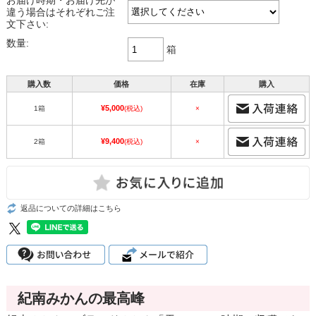
お届け時期・お届け先が
違う場合はそれぞれご注
文下さい:
数量:
箱
購入数
価格
在庫
購入
¥5,000
1箱
(税込)
×
¥9,400
2箱
(税込)
×
返品についての詳細はこちら
紀南みかんの最高峰