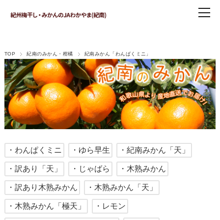
TOP
紀南のみかん・柑橘
紀南みかん「わんぱくミニ」
・わんぱくミニ
・ゆら早生
・紀南みかん「天」
・訳あり「天」
・じゃばら
・木熟みかん
・訳あり木熟みかん
・木熟みかん「天」
・木熟みかん「極天」
・レモン