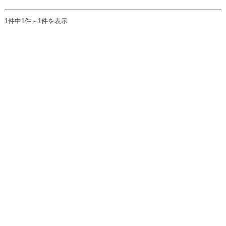
1件中1件～1件を表示
JAわかやま 紀南地域本部