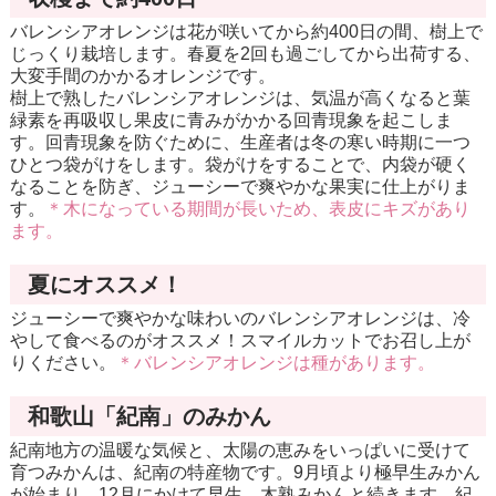
バレンシアオレンジは花が咲いてから約400日の間、樹上で
じっくり栽培します。春夏を2回も過ごしてから出荷する、
大変手間のかかるオレンジです。
樹上で熟したバレンシアオレンジは、気温が高くなると葉
緑素を再吸収し果皮に青みがかかる回青現象を起こしま
す。回青現象を防ぐために、生産者は冬の寒い時期に一つ
ひとつ袋がけをします。袋がけをすることで、内袋が硬く
なることを防ぎ、ジューシーで爽やかな果実に仕上がりま
す。
＊木になっている期間が長いため、表皮にキズがあり
ます。
夏にオススメ！
ジューシーで爽やかな味わいのバレンシアオレンジは、冷
やして食べるのがオススメ！スマイルカットでお召し上が
りください。
＊バレンシアオレンジは種があります。
和歌山「紀南」のみかん
紀南地方の温暖な気候と、太陽の恵みをいっぱいに受けて
育つみかんは、紀南の特産物です。9月頃より極早生みかん
が始まり、12月にかけて早生、木熟みかんと続きます。紀