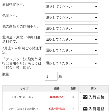
着日指定不可:
包装不可:
他の商品との同梱不可:
北海道・東北・沖縄別途
送料必要:
7月上旬～中旬ごろ発送予
定:
「クレジット決済(海外発
行は使用不可)」もしくは
「代金引換」限定:
数量:
箱
サイズ
価格
在庫
購入
¥6,000
Lサイズ1箱（36玉）
(税込)
×
¥11,400
Lサイズ2箱（まとめ買い）
(税込)
×