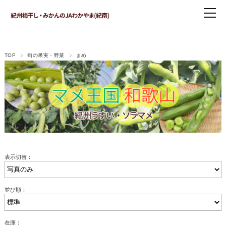
TOP
旬の果実・野菜
まめ
表示切替：
並び順：
在庫：