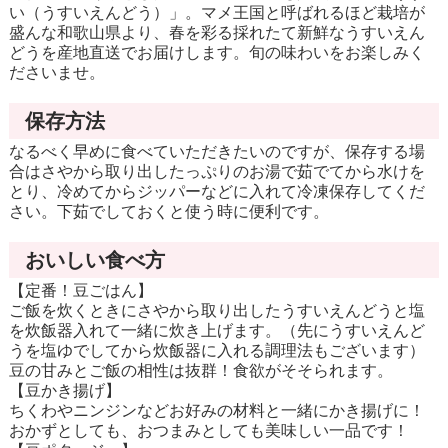
い（うすいえんどう）」。マメ王国と呼ばれるほど栽培が
盛んな和歌山県より、春を彩る採れたて新鮮なうすいえん
どうを産地直送でお届けします。旬の味わいをお楽しみく
ださいませ。
保存方法
なるべく早めに食べていただきたいのですが、保存する場
合はさやから取り出したっぷりのお湯で茹でてから水けを
とり、冷めてからジッパーなどに入れて冷凍保存してくだ
さい。下茹でしておくと使う時に便利です。
おいしい食べ方
【定番！豆ごはん】
ご飯を炊くときにさやから取り出したうすいえんどうと塩
を炊飯器入れて一緒に炊き上げます。（先にうすいえんど
うを塩ゆでしてから炊飯器に入れる調理法もございます）
豆の甘みとご飯の相性は抜群！食欲がそそられます。
【豆かき揚げ】
ちくわやニンジンなどお好みの材料と一緒にかき揚げに！
おかずとしても、おつまみとしても美味しい一品です！