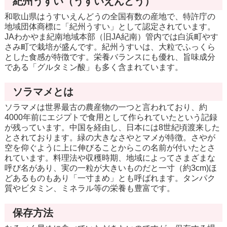
紀州うすい（うすいえんどう）
和歌山県はうすいえんどうの全国有数の産地で、特許庁の
地域団体商標に「紀州うすい」として認定されています。
JAわかやま紀南地域本部（旧JA紀南）管内では白浜町やす
さみ町で栽培が盛んです。紀州うすいは、大粒でふっくら
とした食感が特徴です。栄養バランスにも優れ、旨味成分
である「グルタミン酸」も多く含まれています。
ソラマメとは
ソラマメは世界最古の農産物の一つと言われており、約
4000年前にエジプトで食用として作られていたという記録
が残っています。中国を経由し、日本には8世紀頃渡来した
とされております。緑の大きなさやとマメが特徴。さやが
空を仰ぐように上に伸びることからこの名前が付いたとさ
れています。料理法や収穫時期、地域によってさまざまな
呼び名があり、実の一粒が大きいものだと一寸（約3cm)ほ
どあるものもあり「一寸まめ」とも呼ばれます。タンパク
質やビタミン、ミネラル等の栄養も豊富です。
保存方法