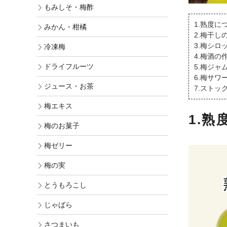
もみしそ・梅酢
ギフト
1.熟度に
みかん・柑橘
2.梅干し
訳あり梅干
3.梅シロ
冷凍梅
4.梅酒の
お買得梅干
ドライフルーツ
5.梅ジャ
6.梅サワ
ジュース・お茶
7.スト
梅エキス
1.熟
梅のお菓子
梅ゼリー
梅の実
とうもろこし
じゃばら
さつまいも