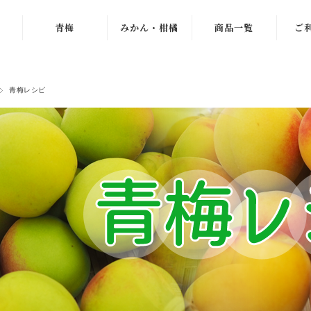
青梅
みかん・柑橘
商品一覧
ご
紀州南高梅
ゆら早生
梅干し
青梅レシピ
梅
古城梅
わんぱくミニ
青梅
小梅
紀南みかん
みかん
「天」
パープルクィー
冷凍梅
ン
木熟みかん
え
ドライフルーツ
パープルキング
じゃばら
ジュース・お茶
もみしそ・梅酢
木熟みかん
つぶ
梅エキス
「天」
冷凍梅
梅
梅のお菓子
木熟みかん「極
天」
梅
梅ゼリー