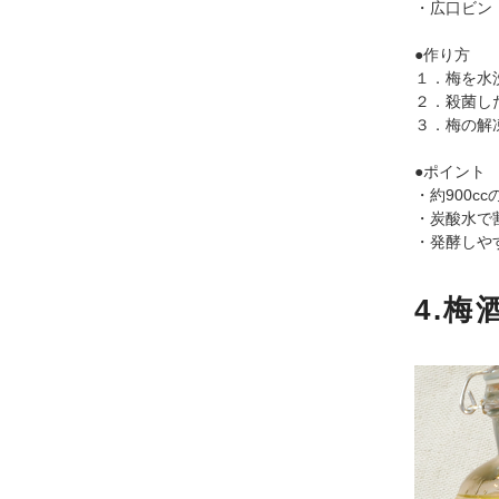
・広口ビン
●作り方
１．梅を水
２．殺菌し
３．梅の解
●ポイント
・約900c
・炭酸水で
・発酵しや
4.梅