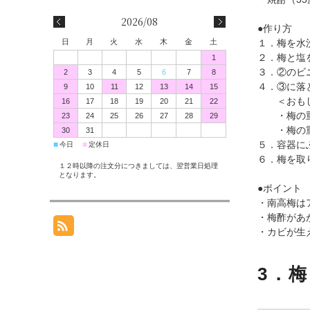
2026/08
●作り方
日
月
火
水
木
金
土
１．梅を水
２．梅と塩
1
３．②のビ
2
3
4
5
6
7
8
４．③に落
9
10
11
12
13
14
15
＜おもし
16
17
18
19
20
21
22
・梅の重量
23
24
25
26
27
28
29
・梅の重量が
30
31
５．容器に
■
■
今日
定休日
６．梅を取
１２時以降の注文分につきましては、翌営業日処理
となります。
●ポイント
・南高梅は
・梅酢があ
・カビが生
3．