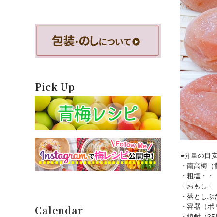
Pick Up
●分量の目
・南高梅（
・粗塩・・
・おもし・
・落としぶ
・容器（ポ
・焼酎（3