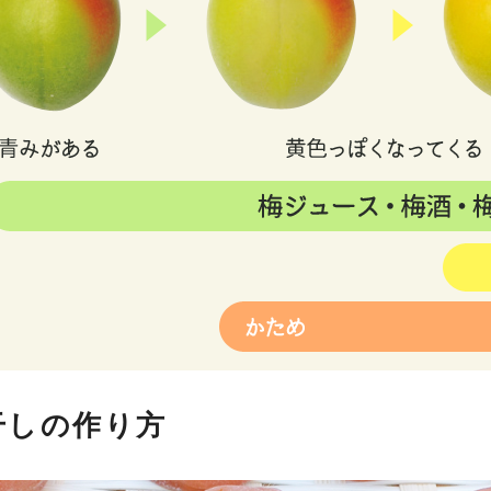
カラ(カラマン
ダリン)
木熟301デコポ
ン
バレンシアオレ
ンジ
梅干しの作り方