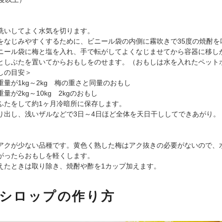
洗いしてよく水気を切ります。
をなじみやすくするために、ビニール袋の内側に霧吹きで35度の焼酎を
ニール袋に梅と塩を入れ、手で転がしてよくなじませてから容器に移し
としぶたを置いてからおもしをのせます。（おもしは水を入れたペット
の目安＞
が1kg～2kg 梅の重さと同量のおもし
2kg～10kg 2kgのおもし
ふたをして約1ヶ月冷暗所に保存します。
り出し、浅いザルなどで3日～4日ほど全体を天日干ししてできあがり。
アクが少ない品種です。黄色く熟した梅はアク抜きの必要がないので、
がったらおもしを軽くします。
えたときは取り除き、焼酎や酢を1カップ加えます。
梅シロップの作り方