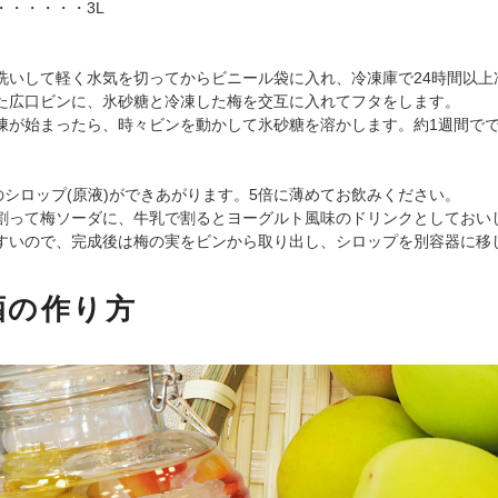
・・・・・・3L
洗いして軽く水気を切ってからビニール袋に入れ、冷凍庫で24時間以上
た広口ビンに、氷砂糖と冷凍した梅を交互に入れてフタをします。
凍が始まったら、時々ビンを動かして氷砂糖を溶かします。約1週間で
cのシロップ(原液)ができあがります。5倍に薄めてお飲みください。
割って梅ソーダに、牛乳で割るとヨーグルト風味のドリンクとしておい
すいので、完成後は梅の実をビンから取り出し、シロップを別容器に移
酒の作り方