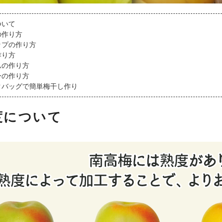
レモン
梅の実
ついて
越冬木熟みかん
の作り方
し
もみしそ・梅酢
「紀州一番」
ップの作り方
作り方
し
ねり梅(梅肉)
はるみ
ムの作り方
ーの作り方
とうもろこし
葉付きポンカン
ックバッグで簡単梅干し作り
じゃばら
木熟デコポン
度について
さつまいも
せとか
まめ
木熟ネーブル
木熟清見オレン
ジ
木熟はっさく