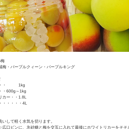
の梅
城梅・パープルクィーン・パープルキング
安
・・ 1kg
・600g～1kg
カー・・1.8L
・・・・・・4L
洗いして軽く水気を切ります。
た広口ビンに、氷砂糖と梅を交互に入れて最後にホワイトリカーをそそ