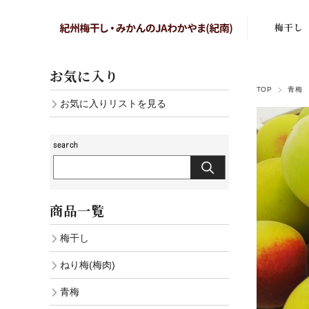
梅干し
まろの梅
お気に入り
TOP
青梅
はちみつ
お気に入りリストを見る
しそ漬梅
かつお梅
こりゃ梅
商品一覧
白干し梅
梅干し
あまみのこ
ねり梅(梅肉)
しそ漬小
青梅
白干し小