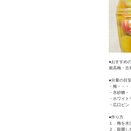
●おすすめ
南高梅・古
●分量の目
・梅・・・
・氷砂糖・・
・ホワイトリ
・広口ビン
●作り方
１．梅を水
２．殺菌し