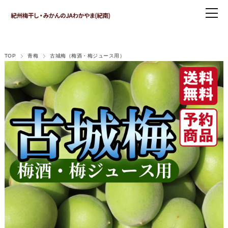
TOP
青梅
古城梅（梅酒・梅ジュース用）