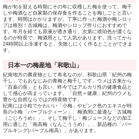
梅が旬を迎える時期にその年に収穫した梅を使って、梅干
しや梅酒など自家製の保存食を作ることを梅しごとと言い
ます。時間はかかりますが、丁寧に作った梅酒や梅シロッ
プは格別！古城梅は、梅酒やシロップ作りにおすすめで
す。年月を経ても原液が透き通り、次第に琥珀色が濃くな
るのが特長で、梅酒用として人気があります。洗ってから
24時間以上冷凍すると、失敗しにくく作るとことができま
す。
日本一の梅産地「和歌山」
紀南地方の農産物として有名なのが、和歌山県「紀州の梅
干し」でもおなじみの青梅と梅干しです。ウメは古来から
「百薬の長」とも言い、昨今ではアルカリ性の健康食品と
して感心が高まっています。「自然＝健康」紀州のウメも
豊かな自然ならではの特産物です。
紀南には小粒でかわいい「小梅」やピンク色のエキスが特
長の小梅「パープルクィーン」、梅酒用に最適な「古城梅
（ごじろうめ）」、そして梅干し・梅ジュースなどの加工
用に適した「南高梅（なんこううめ）」、新品種の「パー
プルキング(パープル南高）」があります。