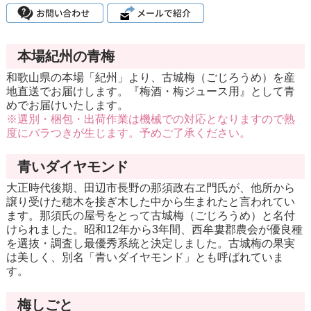
本場紀州の青梅
和歌山県の本場「紀州」より、古城梅（ごじろうめ）を産
地直送でお届けします。『梅酒・梅ジュース用』として青
めでお届けいたします。
※選別・梱包・出荷作業は機械での対応となりますので熟
度にバラつきが生じます。予めご了承ください。
青いダイヤモンド
大正時代後期、田辺市長野の那須政右ヱ門氏が、他所から
譲り受けた穂木を接ぎ木した中から生まれたと言われてい
ます。那須氏の屋号をとって古城梅（ごじろうめ）と名付
けられました。昭和12年から3年間、西牟婁郡農会が優良種
を選抜・調査し最優秀系統と決定しました。古城梅の果実
は美しく、別名「青いダイヤモンド」とも呼ばれていま
す。
梅しごと