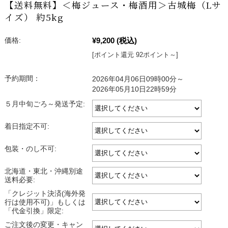
【送料無料】＜梅ジュース・梅酒用＞古城梅（Lサ
イズ） 約5kg
¥9,200
(税込)
価格:
[ポイント還元 92ポイント～]
予約期間：
2026年04月06日09時00分～
2026年05月10日22時59分
５月中旬ごろ～発送予定:
着日指定不可:
包装・のし不可:
北海道・東北・沖縄別途
送料必要:
「クレジット決済(海外発
行は使用不可)」もしくは
「代金引換」限定:
ご注文後の変更・キャン