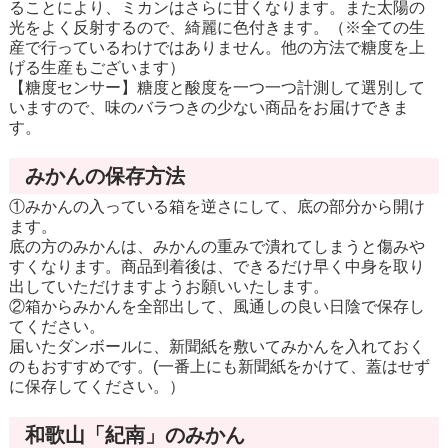
ることにより、ミカンはさらに甘くなります。また太陽の
光をよく反射するので、綺麗に色付きます。（※全ての生
産で行っているわけではありません。他の方法で糖度を上
げる生産もございます）
【糖度センサー】糖度と酸度を一つ一つ計測して選別して
いますので、味のバラつきの少ない商品をお届けできま
す。
みかんの保存方法
①みかんの入っている箱を逆さにして、底の部分から開け
ます。
底の方のみかんは、みかんの重みで潰れてしまうと傷みや
すくなります。商品到着後は、できるだけ早く中身を取り
出していただけますようお願いいたします。
②箱からみかんを全部出して、風通しの良い日陰で保存し
てください。
届いたダンボールに、新聞紙を敷いてみかんを入れておく
のもおすすめです。(一番上にも新聞紙をかけて、蓋はせず
に保存してください。）
和歌山「紀南」のみかん