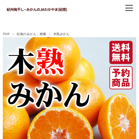
TOP
紀南のみかん・柑橘
木熟みかん