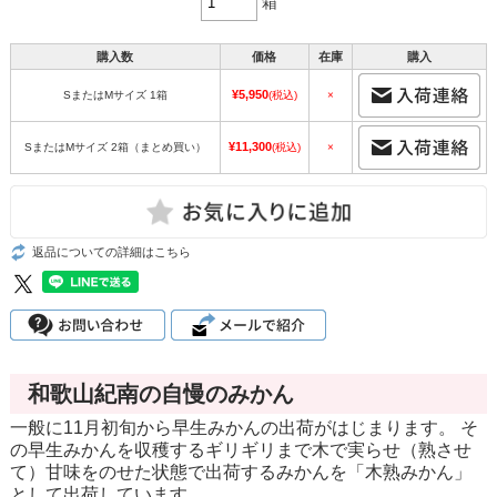
箱
購入数
価格
在庫
購入
¥5,950
SまたはMサイズ 1箱
(税込)
×
¥11,300
SまたはMサイズ 2箱（まとめ買い）
(税込)
×
返品についての詳細はこちら
和歌山紀南の自慢のみかん
一般に11月初旬から早生みかんの出荷がはじまります。 そ
の早生みかんを収穫するギリギリまで木で実らせ（熟させ
て）甘味をのせた状態で出荷するみかんを「木熟みかん」
として出荷しています。