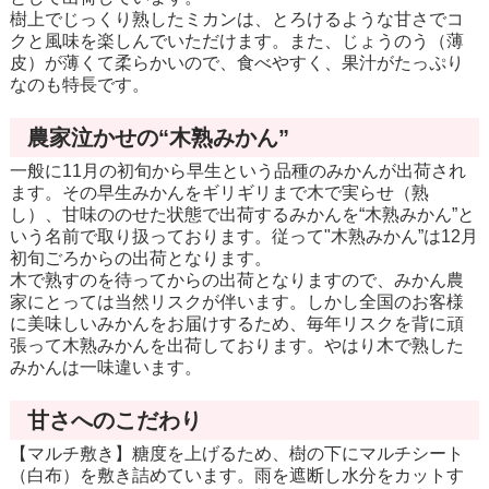
樹上でじっくり熟したミカンは、とろけるような甘さでコ
クと風味を楽しんでいただけます。また、じょうのう（薄
皮）が薄くて柔らかいので、食べやすく、果汁がたっぷり
なのも特長です。
農家泣かせの“木熟みかん”
一般に11月の初旬から早生という品種のみかんが出荷され
ます。その早生みかんをギリギリまで木で実らせ（熟
し）、甘味ののせた状態で出荷するみかんを“木熟みかん”と
いう名前で取り扱っております。従って"木熟みかん”は12月
初旬ごろからの出荷となります。
木で熟すのを待ってからの出荷となりますので、みかん農
家にとっては当然リスクが伴います。しかし全国のお客様
に美味しいみかんをお届けするため、毎年リスクを背に頑
張って木熟みかんを出荷しております。やはり木で熟した
みかんは一味違います。
甘さへのこだわり
【マルチ敷き】糖度を上げるため、樹の下にマルチシート
（白布）を敷き詰めています。雨を遮断し水分をカットす