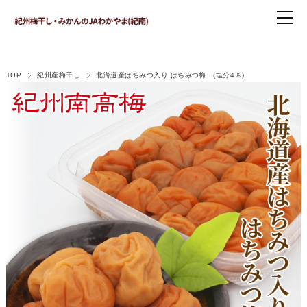
TOP
紀州産梅干し
北海道産はちみつ入り はちみつ梅 (塩分4％)