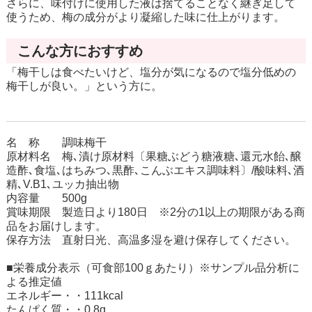
さらに、味付けに使用した液は捨てることなく継ぎ足して
使うため、梅の成分がより凝縮した味に仕上がります。
こんな方におすすめ
「梅干しは食べたいけど、塩分が気になるので塩分低めの
梅干しが良い。」という方に。
名 称 調味梅干
原材料名 梅､漬け原材料〔果糖ぶどう糖液糖､還元水飴､醸
造酢､食塩､はちみつ､黒酢､こんぶエキス調味料〕/酸味料､酒
精､V.B1､ユッカ抽出物
内容量 500g
賞味期限 製造日より180日 ※2分の1以上の期限がある商
品をお届けします。
保存方法 直射日光、高温多湿を避け保存してください。
■栄養成分表示（可食部100ｇあたり）※サンプル品分析に
よる推定値
エネルギー・・111kcal
たんぱく質・・0.8g