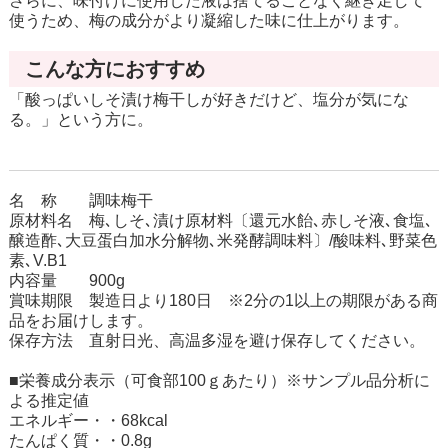
さらに、味付けに使用した液は捨てることなく継ぎ足して
使うため、梅の成分がより凝縮した味に仕上がります。
こんな方におすすめ
「酸っぱいしそ漬け梅干しが好きだけど、塩分が気にな
る。」という方に。
名 称 調味梅干
原材料名 梅､しそ､漬け原材料〔還元水飴､赤しそ液､食塩､
醸造酢､大豆蛋白加水分解物､米発酵調味料〕/酸味料､野菜色
素､V.B1
内容量 900g
賞味期限 製造日より180日 ※2分の1以上の期限がある商
品をお届けします。
保存方法 直射日光、高温多湿を避け保存してください。
■栄養成分表示（可食部100ｇあたり）※サンプル品分析に
よる推定値
エネルギー・・68kcal
たんぱく質・・0.8g