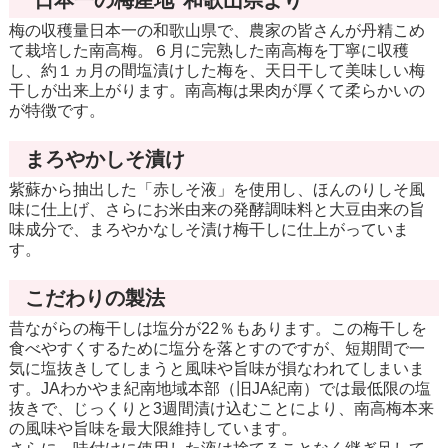
梅の収穫量日本一の和歌山県で、農家の皆さんが丹精こめ
て栽培した南高梅。６月に完熟した南高梅を丁寧に収穫
し、約１ヵ月の間塩漬けした梅を、天日干して美味しい梅
干しが出来上がります。南高梅は果肉が厚くて柔らかいの
が特徴です。
まろやかしそ漬け
紫蘇から抽出した「赤しそ液」を使用し、ほんのりしそ風
味に仕上げ、さらにお米由来の発酵調味料と大豆由来の旨
味成分で、まろやかなしそ漬け梅干しに仕上がっていま
す。
こだわりの製法
昔ながらの梅干しは塩分が22％もあります。この梅干しを
食べやすくするために塩分を落とすのですが、短期間で一
気に塩抜きしてしまうと風味や旨味が損なわれてしまいま
す。JAわかやま紀南地域本部（旧JA紀南）では最低限の塩
抜きで、じっくりと3週間漬け込むことにより、南高梅本来
の風味や旨味を最大限維持しています。