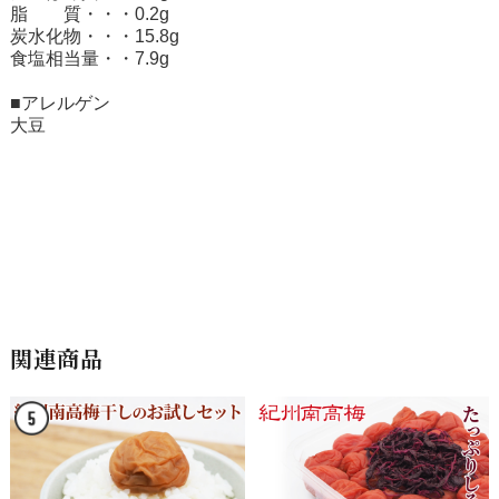
脂 質・・・0.2g
炭水化物・・・15.8g
食塩相当量・・7.9g
■アレルゲン
大豆
関連商品