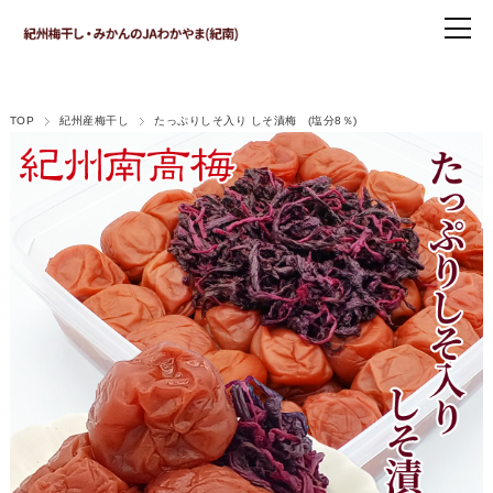
TOP
紀州産梅干し
たっぷりしそ入り しそ漬梅 (塩分8％)