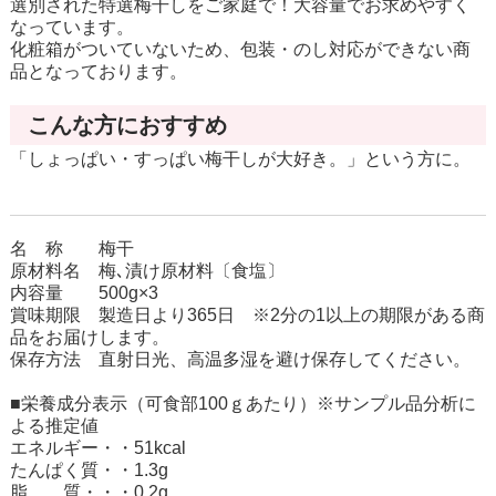
選別された特選梅干しをご家庭で！大容量でお求めやすく
なっています。
化粧箱がついていないため、包装・のし対応ができない商
品となっております。
こんな方におすすめ
「しょっぱい・すっぱい梅干しが大好き。」という方に。
名 称 梅干
原材料名 梅､漬け原材料〔食塩〕
内容量 500g×3
賞味期限 製造日より365日 ※2分の1以上の期限がある商
品をお届けします。
保存方法 直射日光、高温多湿を避け保存してください。
■栄養成分表示（可食部100ｇあたり）※サンプル品分析に
よる推定値
エネルギー・・51kcal
たんぱく質・・1.3g
脂 質・・・0.2g