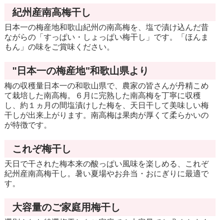
紀州産南高梅干し
日本一の梅産地和歌山紀州の南高梅を、塩で漬け込んだ昔
ながらの「すっぱい・しょっぱい梅干し」です。「ほんま
もん」の味をご賞味ください。
"日本一の梅産地"和歌山県より
梅の収穫量日本一の和歌山県で、農家の皆さんが丹精こめ
て栽培した南高梅。６月に完熟した南高梅を丁寧に収穫
し、約１ヵ月の間塩漬けした梅を、天日干して美味しい梅
干しが出来上がります。南高梅は果肉が厚くて柔らかいの
が特徴です。
これぞ梅干し
天日で干された梅本来の酸っぱい風味を楽しめる、これぞ
紀州産南高梅干し。暑い夏場やお弁当・おにぎりに最適で
す。
大容量のご家庭用梅干し