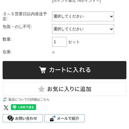
[ポイント還元 78ポイント～]
３～５営業日以内発送予
定:
包装・のし不可:
数量:
セット
在庫:
○
返品についての詳細はこちら