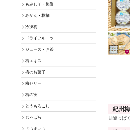
もみしそ・梅酢
ギフト
みかん・柑橘
訳あり梅干
冷凍梅
お買得梅干
ドライフルーツ
ジュース・お茶
梅エキス
梅のお菓子
梅ゼリー
梅の実
とうもろこし
紀州梅
じゃばら
甘酸っぱ
さつまいも