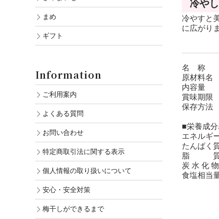
冷やし
まめ
冷やすと
に広がり
ギフト
名 称 
Information
原材料名
内容量 9
ご利用案内
賞味期限 
保存方法
よくある質問
■栄養成分
お問い合わせ
エネルギー 
たんぱく質
特定商取引法に関する表示
脂 質 
炭 水 化 物
個人情報の取り扱いについて
食塩相当量
安心・安全対策
梅干しができるまで