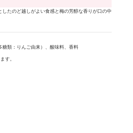
としたのど越しがよい食感と梅の芳醇な香りが口の中
多糖類：りんご由来）、酸味料、香料
します。