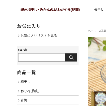
梅干し
まろの梅
お気に入り
TOP
加工
はちみつ
お気に入りリストを見る
しそ漬梅
かつお梅
こりゃ梅
商品一覧
白干し梅
梅干し
あまみのこ
ねり梅(梅肉)
しそ漬小
青梅
白干し小