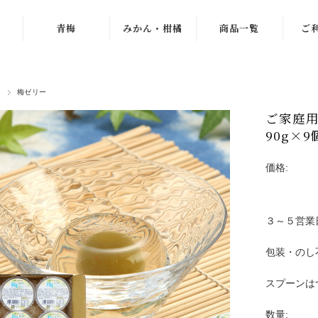
青梅
みかん・柑橘
商品一覧
ご
紀州南高梅
ゆら早生
梅干し
品
梅ゼリー
梅
古城梅
わんぱくミニ
青梅
ご家庭
小梅
紀南みかん
みかん
90g×9
「天」
パープルクィー
冷凍梅
価格:
ン
木熟みかん
え
ドライフルーツ
パープルキング
じゃばら
ジュース・お茶
３～５営業
もみしそ・梅酢
木熟みかん
つぶ
梅エキス
「天」
包装・のし
冷凍梅
梅
梅のお菓子
木熟みかん「極
スプーンは
天」
梅
梅ゼリー
数量: