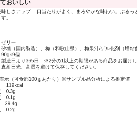
ておいしい
カラ(カラマン
ダリン)
美味しさアップ！ 口当たりがよく、まろやかな味わい。ぷるっ
ます。
木熟301デコポ
ン
ゼリー
バレンシアオレ
 砂糖（国内製造）、梅（和歌山県）、梅果汁/ゲル化剤（増粘
ンジ
0g×9個
製造日より365日 ※2分の1以上の期限がある商品をお届け
 直射日光、高温を避けて保存してください。
表示（可食部100ｇあたり）※サンプル品分析による推定値
119kcal
 0.3g
0.1g
 29.4g
 0.2g