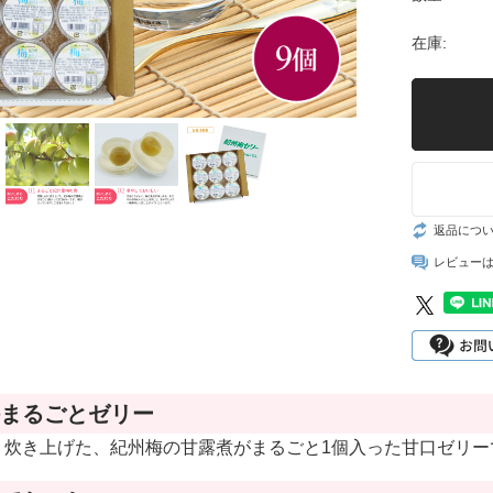
レモン
梅の実
在庫:
越冬木熟みかん
し
もみしそ・梅酢
「紀州一番」
し
ねり梅(梅肉)
はるみ
とうもろこし
葉付きポンカン
返品につ
じゃばら
木熟デコポン
レビュー
さつまいも
せとか
まめ
木熟ネーブル
木熟清見オレン
まるごとゼリー
ジ
く炊き上げた、紀州梅の甘露煮がまるごと1個入った甘口ゼリー
木熟はっさく