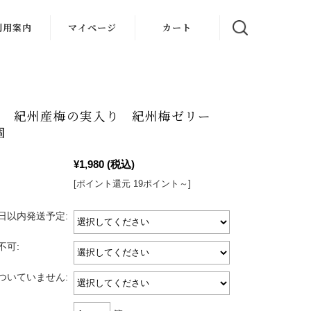
利用案内
マイページ
カート
用 紀州産梅の実入り 紀州梅ゼリー
個
¥1,980
(税込)
[ポイント還元 19ポイント～]
日以内発送予定:
不可:
ついていません: