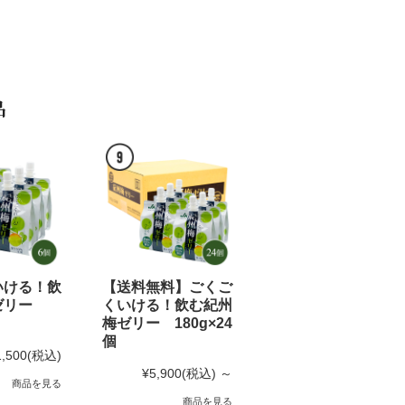
品
いける！飲
【送料無料】ごくご
ゼリー
くいける！飲む紀州
6個
梅ゼリー 180g×24
個
1,500
(税込)
¥5,900
(税込)
～
商品を見る
商品を見る