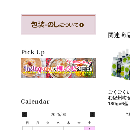
関連商
Pick Up
ごくごく
む紀州梅
180g×
2026/08
¥
日
月
火
水
木
金
土
1