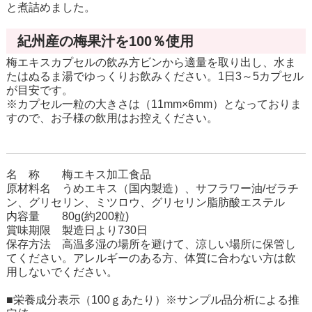
と煮詰めました。
紀州産の梅果汁を100％使用
梅エキスカプセルの飲み方ビンから適量を取り出し、水ま
たはぬるま湯でゆっくりお飲みください。1日3～5カプセル
が目安です。
※カプセル一粒の大きさは（11mm×6mm）となっておりま
すので、お子様の飲用はお控えください。
名 称 梅エキス加工食品
原材料名 うめエキス（国内製造）、サフラワー油/ゼラチ
ン、グリセリン、ミツロウ、グリセリン脂肪酸エステル
内容量 80g(約200粒)
賞味期限 製造日より730日
保存方法 高温多湿の場所を避けて、涼しい場所に保管し
てください。アレルギーのある方、体質に合わない方は飲
用しないでください。
■栄養成分表示（100ｇあたり）※サンプル品分析による推