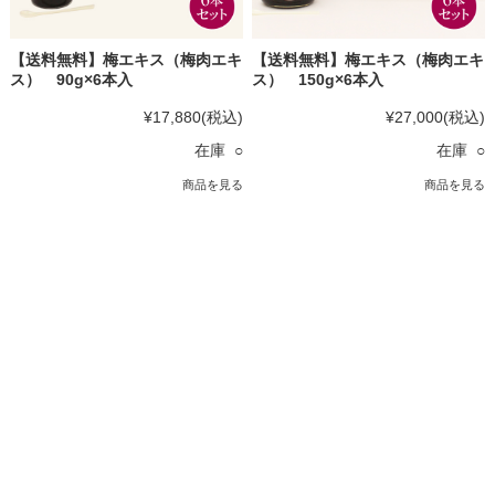
【送料無料】梅エキス（梅肉エキ
【送料無料】梅エキス（梅肉エキ
ス） 90g×6本入
ス） 150g×6本入
¥17,880
(税込)
¥27,000
(税込)
在庫 ○
在庫 ○
商品を見る
商品を見る