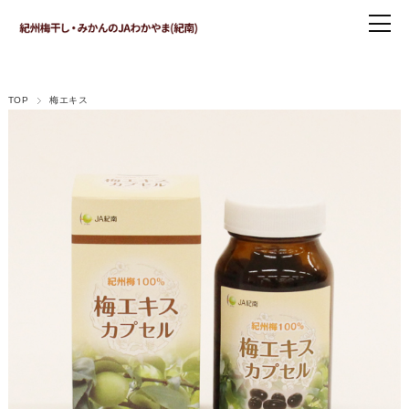
TOP
梅エキス