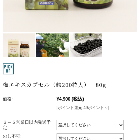
梅エキスカプセル（約200粒入） 80g
¥4,900
(税込)
価格:
[ポイント還元 49ポイント～]
３～５営業日以内発送予
定:
のし不可: