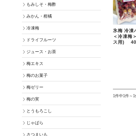
もみしそ・梅酢
ギフト
みかん・柑橘
訳あり梅干
冷凍梅
氷梅 冷凍
＜冷凍梅
お買得梅干
ドライフルーツ
ス用) 
ジュース・お茶
梅エキス
梅のお菓子
梅ゼリー
1件中1件～
梅の実
とうもろこし
じゃばら
さつまいも