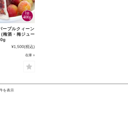
レモン
梅の実
越冬木熟みかん
し
もみしそ・梅酢
「紀州一番」
パープルクィーン
＞(梅酒・梅ジュー
し
ねり梅(梅肉)
はるみ
400g
¥1,500
(税込)
とうもろこし
葉付きポンカン
在庫 ○
じゃばら
木熟デコポン
さつまいも
せとか
まめ
木熟ネーブル
1件を表示
木熟清見オレン
ジ
木熟はっさく