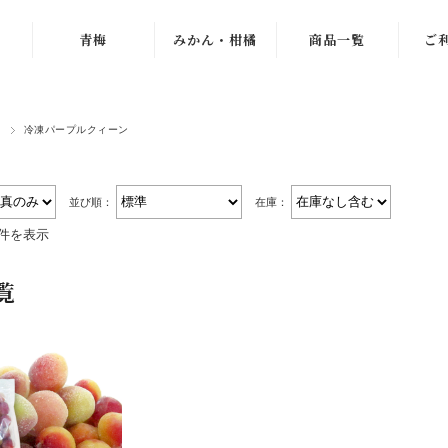
青梅
みかん・柑橘
商品一覧
ご
紀州南高梅
ゆら早生
梅干し
梅
冷凍パープルクィーン
梅
古城梅
わんぱくミニ
青梅
小梅
紀南みかん
みかん
「天」
並び順：
在庫：
パープルクィー
冷凍梅
1件を表示
ン
木熟みかん
え
ドライフルーツ
覧
パープルキング
じゃばら
ジュース・お茶
もみしそ・梅酢
木熟みかん
つぶ
梅エキス
「天」
冷凍梅
梅
梅のお菓子
木熟みかん「極
天」
梅
梅ゼリー