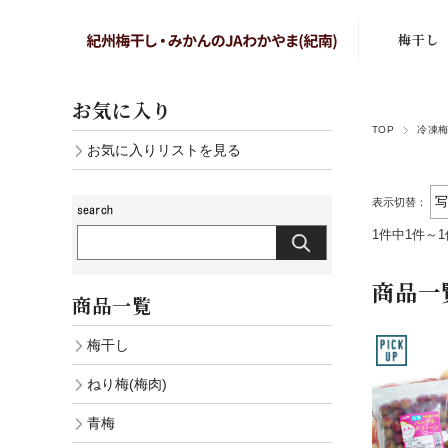
梅干し
まろの梅
お気に入り
TOP
冷凍
はちみつ
お気に入りリストを見る
しそ漬梅
表示切替：
かつお梅
1件中1件～
こりゃ梅
商品一
商品一覧
白干し梅
梅干し
あまみのこ
ねり梅(梅肉)
しそ漬小
青梅
白干し小