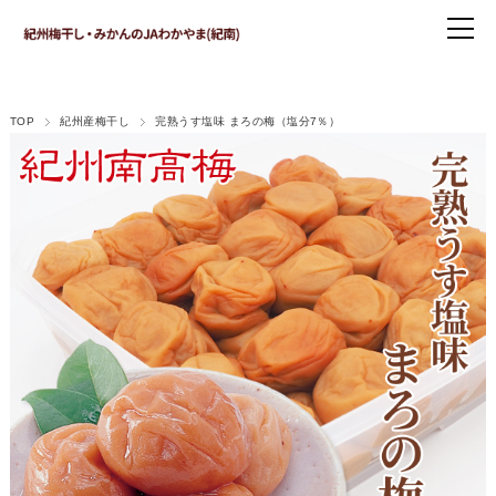
TOP
紀州産梅干し
完熟うす塩味 まろの梅（塩分7％）