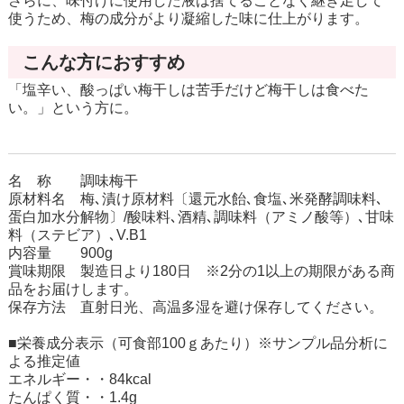
さらに、味付けに使用した液は捨てることなく継ぎ足して
使うため、梅の成分がより凝縮した味に仕上がります。
こんな方におすすめ
「塩辛い、酸っぱい梅干しは苦手だけど梅干しは食べた
い。」という方に。
名 称 調味梅干
原材料名 梅､漬け原材料〔還元水飴､食塩､米発酵調味料､
蛋白加水分解物〕/酸味料､酒精､調味料（アミノ酸等）､甘味
料（ステビア）､V.B1
内容量 900g
賞味期限 製造日より180日 ※2分の1以上の期限がある商
品をお届けします。
保存方法 直射日光、高温多湿を避け保存してください。
■栄養成分表示（可食部100ｇあたり）※サンプル品分析に
よる推定値
エネルギー・・84kcal
たんぱく質・・1.4g