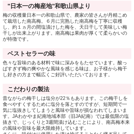
"日本一の梅産地"和歌山県より
梅の収穫量日本一の和歌山県で、農家の皆さんが丹精こめ
て栽培した南高梅。６月に完熟した南高梅を丁寧に収穫
し、約１ヵ月の間塩漬けした梅を、天日干して美味しい梅
干しが出来上がります。南高梅は果肉が厚くて柔らかいの
が特徴です。
ベストセラーの味
色々な旨味のある材料で味に深みをもたせています。酸っ
ぱすぎず梅の爽やかな風味を感じる味は、お子様から梅干
し好きの方まで幅広くご好評いただいております。
こだわりの製法
昔ながらの梅干しは塩分が22％もあります。この梅干しを
食べやすくするために塩分を落とすのですが、短期間で一
気に塩抜きしてしまうと風味や旨味が損なわれてしまいま
す。JAわかやま紀南地域本部（旧JA紀南）では最低限の塩
抜きで、じっくりと3週間漬け込むことにより、南高梅本来
の風味や旨味を最大限維持しています。