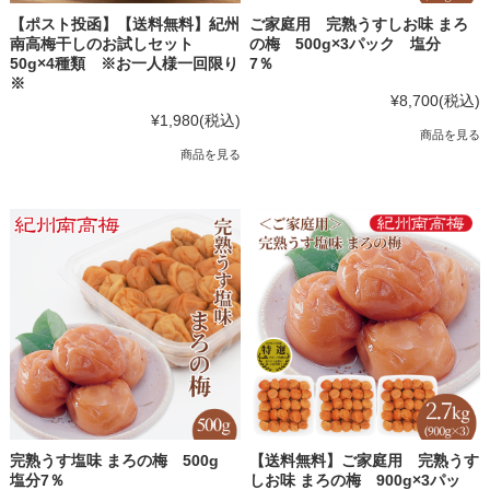
【ポスト投函】【送料無料】紀州
ご家庭用 完熟うすしお味 まろ
南高梅干しのお試しセット
の梅 500g×3パック 塩分
50g×4種類 ※お一人様一回限り
7％
※
¥8,700
(税込)
¥1,980
(税込)
商品を見る
商品を見る
完熟うす塩味 まろの梅 500g
【送料無料】ご家庭用 完熟うす
塩分7％
しお味 まろの梅 900g×3パッ