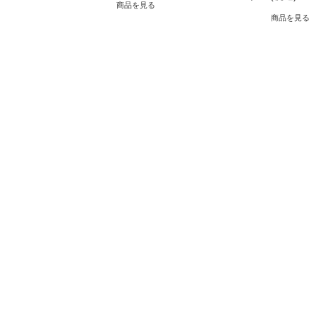
商品を見る
商品を見る
JAわかやま 紀南地域本部
〒646-0027 和歌山県田辺市朝日ヶ丘24-17