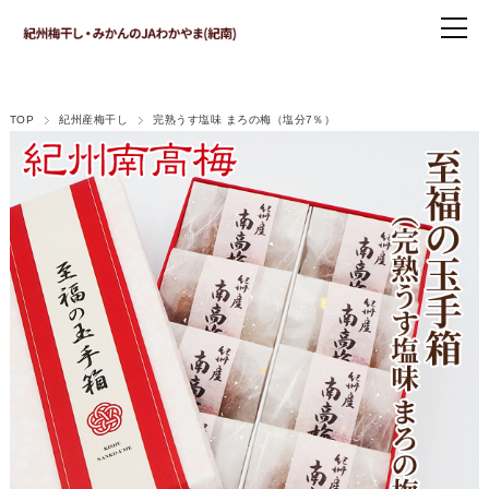
TOP
紀州産梅干し
完熟うす塩味 まろの梅（塩分7％）