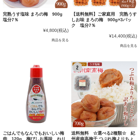
完熟うす塩味 まろの梅 900g
【送料無料】ご家庭用 完熟うす
塩分7％
しお味 まろの梅 900g×3パッ
ク 塩分7％
¥4,800
(税込)
¥14,400
(税込)
商品を見る
商品を見る
ごはんでもなんでもおいしい梅
送料無料 ☆選べる2種類☆ 紀
肉 120g 梅びしお風味 ねり
州産南高梅干 つぶれ梅よりちょ