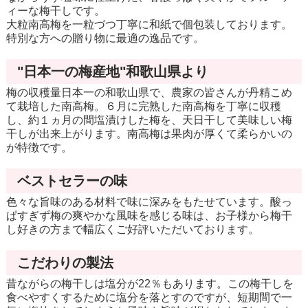
ィーな梅干しです。
大粒南高梅を一粒づつ丁寧に和紙で個包装しております。
特別な方への贈り物に最適の逸品です。
"日本一の梅産地"和歌山県より
梅の収穫量日本一の和歌山県で、農家の皆さんが丹精こめ
て栽培した南高梅。６月に完熟した南高梅を丁寧に収穫
し、約１ヵ月の間塩漬けした梅を、天日干して美味しい梅
干しが出来上がります。南高梅は果肉が厚くて柔らかいの
が特徴です。
ベストセラーの味
色々な旨味のある材料で味に深みをもたせています。酸っ
ぱすぎず梅の爽やかな風味を感じる味は、お子様から梅干
し好きの方まで幅広くご好評いただいております。
こだわりの製法
昔ながらの梅干しは塩分が22％もあります。この梅干しを
食べやすくするために塩分を落とすのですが、短期間で一