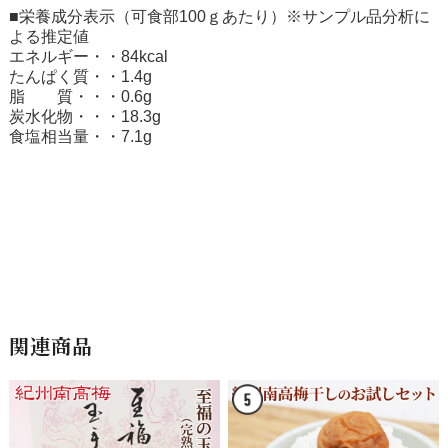
■栄養成分表示（可食部100ｇあたり）※サンプル品分析に
よる推定値
エネルギー・・84kcal
たんぱく質・・1.4g
脂 質・・・0.6g
炭水化物・・・18.3g
食塩相当量・・7.1g
関連商品