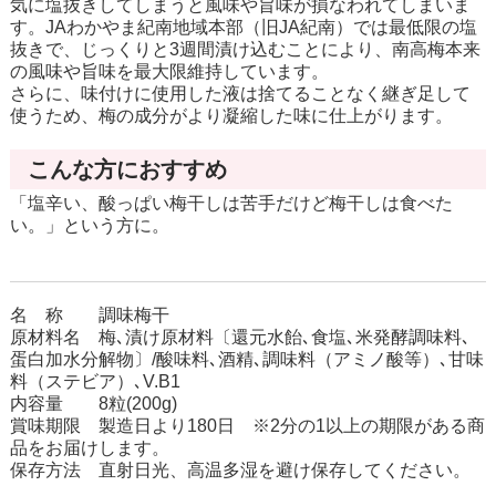
気に塩抜きしてしまうと風味や旨味が損なわれてしまいま
す。JAわかやま紀南地域本部（旧JA紀南）では最低限の塩
抜きで、じっくりと3週間漬け込むことにより、南高梅本来
の風味や旨味を最大限維持しています。
さらに、味付けに使用した液は捨てることなく継ぎ足して
使うため、梅の成分がより凝縮した味に仕上がります。
こんな方におすすめ
「塩辛い、酸っぱい梅干しは苦手だけど梅干しは食べた
い。」という方に。
名 称 調味梅干
原材料名 梅､漬け原材料〔還元水飴､食塩､米発酵調味料､
蛋白加水分解物〕/酸味料､酒精､調味料（アミノ酸等）､甘味
料（ステビア）､V.B1
内容量 8粒(200g)
賞味期限 製造日より180日 ※2分の1以上の期限がある商
品をお届けします。
保存方法 直射日光、高温多湿を避け保存してください。