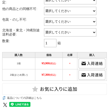
定:
他の商品との同梱不可:
包装・のし不可:
北海道・東北・沖縄別途
送料必要:
数量:
箱
購入数
価格
在庫
購入
¥3,900
1箱
(税込)
×
¥7,300
2箱(まとめ買い)
(税込)
×
返品についての詳細はこちら