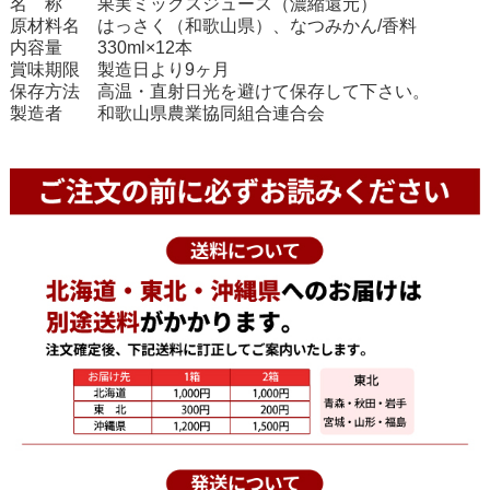
名 称 果実ミックスジュース（濃縮還元）
原材料名 はっさく（和歌山県）、なつみかん/香料
内容量 330ml×12本
賞味期限 製造日より9ヶ月
保存方法 高温・直射日光を避けて保存して下さい。
製造者 和歌山県農業協同組合連合会