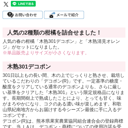
人気の2種類の柑橘を詰合せました！
人気の春の柑橘「木熟301デコポン」と「木熟清見オレン
ジ」がセットになりました。
※単品販売よりサイズが小さくなります。
木熟301デコポン
301日以上もの長い間、木の上でじっくりと熟させ、栽培し
ているこだわりの「デコポン(R)」です。一定基準の糖度・
酸度をクリアしている通常のデコポンよりも、さらに厳し
い基準をクリアした『木熟301』という限定規格品になりま
す。長期間樹上で熟成したことにより、とっても甘く、味
がまろやかになり、コクのある濃い味が楽しめます。和歌
山県紀南地方からお届けする今シーズン最後に手に入るデ
コポンです。
デコポン(R)は、熊本県果実農業協同組合連合会の登録商標
です。当ＪＡは、デコポン・商標についての使用許諾を受