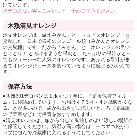
けています。
※デコのない実もございます。予めご了承ください。
木熟清見オレンジ
清見オレンジは「温州みかん」と「トロビタオレンジ」を
交配した、日本で最初のタンゴール類（みかんとオレンジ
の交配種）です。だから「みかん」と「オレンジ」の良い
とこどり！ とろけるような果肉と、たっぷりの果汁がとっ
てもジューシーな人気のオレンジです。あふれる果汁がま
るでオレンジジュースを食べているように感じるみかんで
す。
保存方法
●木熟301デコポンは１玉ずつ丁寧に、「鮮度保持フィル
ム」に袋詰めしています。お届けする3月～４月は暖かくな
ることが多いので、袋から出さずに涼しいところ（冷蔵庫
の野菜室など）で保管をおすすめします。
●清見オレンジは、箱から出して風通しのよい涼しい場所に
て保管してください。気温が高い場合は、一つずつ袋かラ
ップに包んで冷蔵庫に入れるようにしてください。