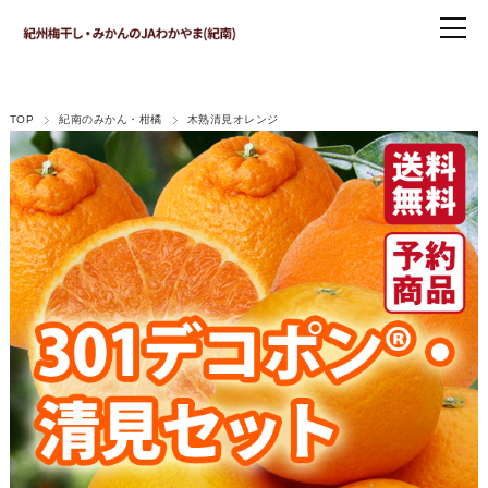
TOP
紀南のみかん・柑橘
木熟清見オレンジ