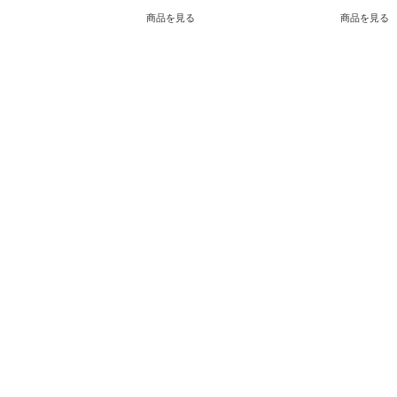
商品を見る
商品を見る
JAわかやま 紀南地域本部
〒646-0027 和歌山県田辺市朝日ヶ丘24-17