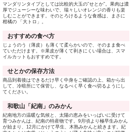
マンダリンタイプとしては比較的大玉の"せとか"。果肉は濃
厚でジューシーな味わいで、瑞々しいオレンジの香りも楽
しむことができます。そのとろけるような食感は、まさに
柑橘の 「大トロ」。
おすすめの食べ方
じょうのう（薄皮）も薄くて柔らかいので、そのまま食べ
ていただけます。※果皮が薄くて剥きにくい場合は、スマ
イルカットもおすすめです。
せとかの保存方法
商品到着後はできるだけ早く中身をご確認の上、箱から出
して、冷暗所にて保管し、なるべく早く食べ切るようにし
てください。
和歌山「紀南」のみかん
紀南地方の温暖な気候と、太陽の恵みをいっぱいに受けて
育つみかんは、紀南の特産物です。9月頃より極早生みかん
が始まり、12月にかけて早生、木熟みかんと続きます。紀