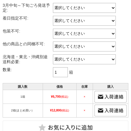
3月中旬～下旬ごろ発送予
定:
着日指定不可:
包装不可:
他の商品との同梱不可:
北海道・東北・沖縄別途
送料必要:
数量:
箱
購入数
価格
在庫
購入
¥6,700
1箱
(税込)
×
¥12,800
2箱(まとめ買い）
(税込)
×