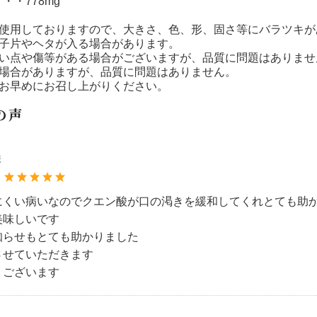
・・778mg
を使用しておりますので、大きさ、色、形、固さ等にバラツキが
種子片やヘタが入る場合があります。
黒い点や傷等がある場合がございますが、品質に問題はありませ
く場合がありますが、品質に問題はありません。
はお早めにお召し上がりください。
の声
様
：
にくい病いなのでクエン酸が口の渇きを緩和してくれとても助
美味しいです
知らせもとても助かりました
させていただきます
うございます