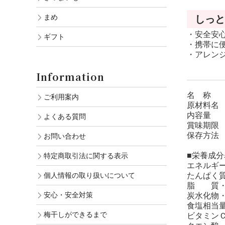
まめ
しっと
・安全安
ギフト
・携帯に
・アレン
Information
名 称 
ご利用案内
原材料名
内容量 
よくある質問
賞味期限 
保存方法
お問い合わせ
■栄養成分
特定商取引法に関する表示
エネルギー・
個人情報の取り扱いについて
たんぱく質
脂 質・・
安心・安全対策
炭水化物・・
食塩相当量
梅干しができるまで
ビタミンＣ