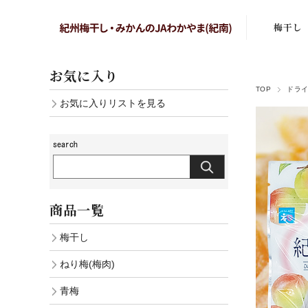
梅干し
まろの梅
お気に入り
TOP
ドラ
はちみつ
お気に入りリストを見る
しそ漬梅
かつお梅
こりゃ梅
商品一覧
白干し梅
梅干し
あまみのこ
ねり梅(梅肉)
しそ漬小
青梅
白干し小