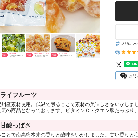
レモン
梅の実
越冬木熟みかん
し
もみしそ・梅酢
「紀州一番」
し
ねり梅(梅肉)
はるみ
返品につ
とうもろこし
葉付きポンカン
じゃばら
木熟デコポン
さつまいも
せとか
まめ
ライフルーツ
木熟ネーブル
紀州産素材使用。低温で煮ることで素材の美味しさをいかしま
木熟清見オレン
人気の商品となっております。ビタミンＣ・クエン酸たっぷり
ジ
甘酸っぱさ
木熟はっさく
ることで南高梅本来の香りと酸味をいかしました。甘い香りと