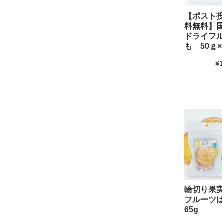
【ポスト
料無料】
ドライフ
も 50ｇ×
¥
輪切り果
フルーツ
65g