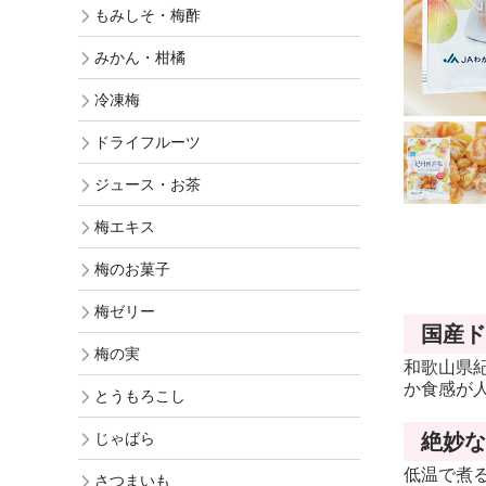
もみしそ・梅酢
ギフト
みかん・柑橘
訳あり梅干
冷凍梅
お買得梅干
ドライフルーツ
ジュース・お茶
梅エキス
梅のお菓子
梅ゼリー
国産ド
梅の実
和歌山県
か食感が
とうもろこし
じゃばら
絶妙な
低温で煮
さつまいも