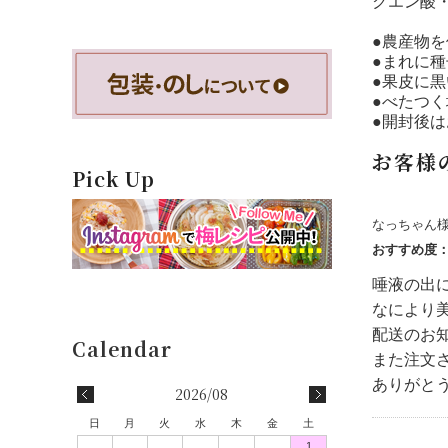
クエン酸・
●農産物
●まれに
●果皮に
●べたつ
●開封後
お客様
Pick Up
なっちゃん
おすすめ度
唾液の出
なにより
配送のお
また注文
ありがと
2026/08
日
月
火
水
木
金
土
1