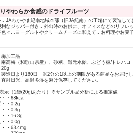
カラ(カラマン
りやわらか食感のドライフルーツ
ダリン)
心…JAわかやま紀南地域本部（旧JA紀南）の工場にて製造して
木熟301デコポ
便利なジッパー付き…外出時のお供に、オフィスなどのリフレ
ン
ジ色々…ヨーグルトやクリームチーズに和えて…お料理やお菓
バレンシアオレ
ンジ
梅加工品
 南高梅（和歌山県産）、砂糖、還元水飴、ぶどう糖/トレハロ
20g
製造日より180日 ※2分の1以上の期限がある商品をお届け
 直射日光、高温多湿を避け保存してください。
表示（1袋(20g)あたり）※サンプル品分析による推定値
・68kcal
・・0.2g
・0.3g
・16.3g
・・0.0g
・・68.4mg