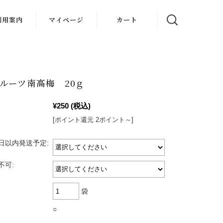
利用案内
マイページ
カート
ルーツ南高梅 20ｇ
¥250
(税込)
[ポイント還元 2ポイント～]
日以内発送予定:
不可:
袋
○