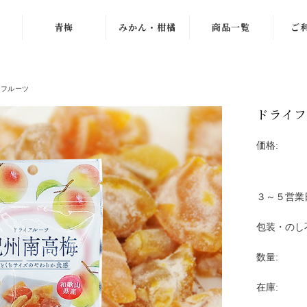
青梅
みかん・柑橘
商品一覧
ご
紀州南高梅
ゆら早生
梅干し
イフルーツ
梅
古城梅
わんぱくミニ
青梅
ドライフ
小梅
紀南みかん
みかん
「天」
価格:
パープルクィー
冷凍梅
ン
木熟みかん
え
ドライフルーツ
３～５営業
パープルキング
じゃばら
ジュース・お茶
包装・のし
もみしそ・梅酢
木熟みかん
つぶ
梅エキス
「天」
数量:
冷凍梅
梅
梅のお菓子
木熟みかん「極
在庫:
天」
梅
梅ゼリー