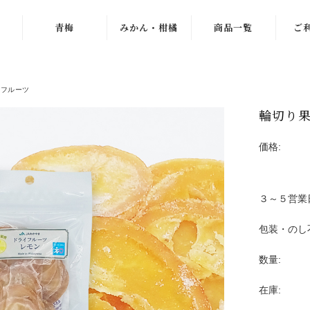
青梅
みかん・柑橘
商品一覧
ご
紀州南高梅
ゆら早生
梅干し
イフルーツ
梅
古城梅
わんぱくミニ
青梅
輪切り果
小梅
紀南みかん
みかん
「天」
価格:
パープルクィー
冷凍梅
ン
木熟みかん
え
ドライフルーツ
３～５営業
パープルキング
じゃばら
ジュース・お茶
包装・のし
もみしそ・梅酢
木熟みかん
つぶ
梅エキス
「天」
数量:
冷凍梅
梅
梅のお菓子
木熟みかん「極
在庫:
天」
梅
梅ゼリー