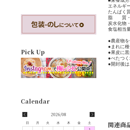
■栄養成分
エネルギー・
たんぱく質
脂 質・・
炭水化物・・
食塩相当量
●農産物
●まれに
Pick Up
●果皮に
●べたつ
●開封後
2026/08
関連商
日
月
火
水
木
金
土
1