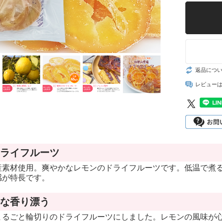
レモン
梅の実
越冬木熟みかん
し
もみしそ・梅酢
「紀州一番」
し
ねり梅(梅肉)
はるみ
返品につ
とうもろこし
レビュー
葉付きポンカン
じゃばら
木熟デコポン
さつまいも
せとか
まめ
ライフルーツ
木熟ネーブル
産素材使用。爽やかなレモンのドライフルーツです。低温で煮
木熟清見オレン
感が特長です。
ジ
な香り漂う
木熟はっさく
まるごと輪切りのドライフルーツにしました。レモンの風味が