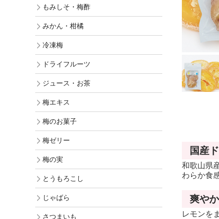
もみしそ・梅酢
ギフト
みかん・柑橘
訳あり梅干
冷凍梅
お買得梅干
ドライフルーツ
ジュース・お茶
梅エキス
梅のお菓子
梅ゼリー
国産ド
梅の実
和歌山県
わらか食
とうもろこし
じゃばら
爽やか
レモンを
さつまいも