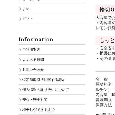
まめ
輪切り
大容量で
ギフト
＜内容量
レモン(1
Information
しっと
・安全安
ご利用案内
・携帯に
・そのま
よくある質問
お問い合わせ
名 称 
特定商取引法に関する表示
原材料名
ルチン）
個人情報の取り扱いについて
内容量 6
安心・安全対策
賞味期限 
保存方法
梅干しができるまで