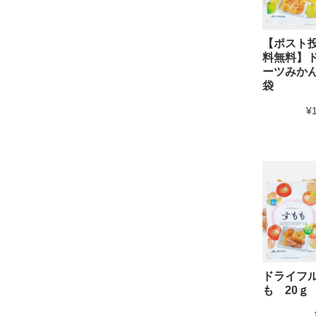
【ポスト
料無料】
ーツみかん
袋
¥
ドライフ
も 20ｇ