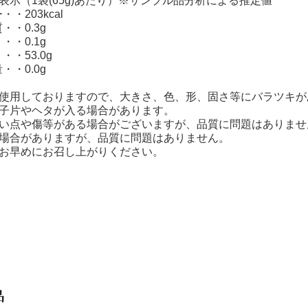
表示（1袋(65g)あたり）※サンプル品分析による推定値
・203kcal
・・0.3g
・0.1g
・53.0g
・・0.0g
を使用しておりますので、大きさ、色、形、固さ等にバラツキが
種子片やヘタが入る場合があります。
黒い点や傷等がある場合がございますが、品質に問題はありませ
く場合がありますが、品質に問題はありません。
はお早めにお召し上がりください。
品