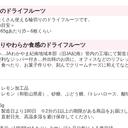
カラ(カラマン
のドライフルーツ
ダリン)
たくさん使える輪切りのドライフルーツです。
木熟301デコポ
の目安＞
ン
袋65gあたり)5～6枚くらい
バレンシアオレ
りやわらか食感のドライフルーツ
ンジ
心…JAわかやま紀南地域本部（旧JA紀南）管内の工場にて製造
便利なジッパー付き…外出時のお供に、オフィスなどのリフレ
ま食べたり、お菓子作りや、刻んでクリームチーズに和えてな
レモン加工品
 レモン（和歌山県産）、砂糖、ぶどう糖、/トレハロース、酸
5g
製造日より180日 ※2分の1以上の期限がある商品をお届け
 直射日光、高温多湿を避け保存してください。