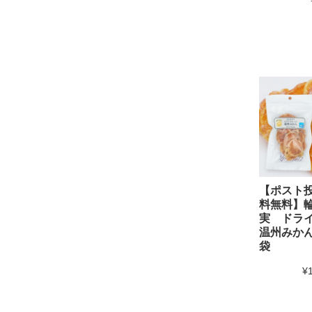
【ポスト
料無料】
実 ドラ
温州みかん
袋
¥