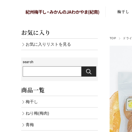
梅干し
まろの梅
お気に入り
TOP
ドラ
はちみつ
お気に入りリストを見る
しそ漬梅
かつお梅
こりゃ梅
商品一覧
白干し梅
梅干し
あまみのこ
ねり梅(梅肉)
しそ漬小
青梅
白干し小