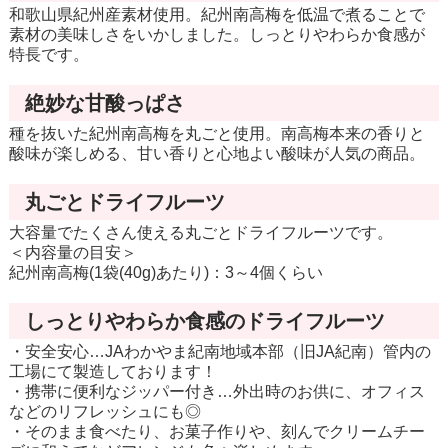
和歌山県紀州産素材使用。紀州南高梅を低温で煮ることで
素材の美味しさをいかしました。しっとりやわらか食感が
特長です。
絶妙な甘酸っぱさ
種を抜いた紀州南高梅を丸ごと使用。南高梅本来の香りと
酸味が楽しめる、甘い香りと心地よい酸味が人気の商品。
丸ごとドライフルーツ
大容量でたくさん使える丸ごとドライフルーツです。
＜内容量の目安＞
紀州南高梅(1袋(40g)あたり)：3～4個くらい
しっとりやわらか食感のドライフルーツ
・安全安心…JAわかやま紀南地域本部（旧JA紀南）管内の
工場にて製造しております！
・携帯に便利なジッパー付き…外出時のお供に、オフィス
などのリフレッシュにも◎
・そのまま食べたり、お菓子作りや、刻んでクリームチー