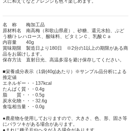
ズに和えてなどアレンジも色々楽しめます。
名 称 梅加工品
原材料名 南高梅（和歌山県産）、砂糖、還元水飴、ぶど
う糖/トレハロース、酸味料、ビタミンＣ、乳酸Ｃａ
内容量 40g
賞味期限 製造日より180日 ※2分の1以上の期限がある商
品をお届けします。
保存方法 直射日光、高温多湿を避け保存してください。
■栄養成分表示（1袋(40g)あたり）※サンプル品分析による
推定値
エネルギー・・137kcal
たんぱく質・・0.4g
脂 質・・・0.5g
炭水化物・・・32.6g
食塩相当量・・0.0g
●農産物を使用しておりますので、大きさ、色、形、固さ等
にバラツキがある場合があります。
●まれに種子片やヘタが入る場合があります。