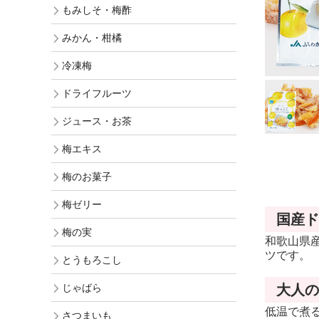
もみしそ・梅酢
ギフト
みかん・柑橘
訳あり梅干
冷凍梅
お買得梅干
ドライフルーツ
ジュース・お茶
梅エキス
梅のお菓子
梅ゼリー
国産ド
梅の実
和歌山県
ツです。
とうもろこし
じゃばら
大人の
低温で煮
さつまいも