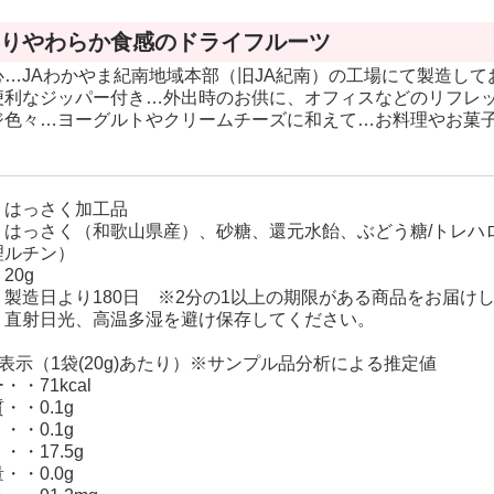
カラ(カラマン
りやわらか食感のドライフルーツ
ダリン)
心…JAわかやま紀南地域本部（旧JA紀南）の工場にて製造して
木熟301デコポ
便利なジッパー付き…外出時のお供に、オフィスなどのリフレ
ン
ジ色々…ヨーグルトやクリームチーズに和えて…お料理やお菓
バレンシアオレ
ンジ
はっさく加工品
 はっさく（和歌山県産）、砂糖、還元水飴、ぶどう糖/トレハ
理ルチン）
20g
製造日より180日 ※2分の1以上の期限がある商品をお届け
 直射日光、高温多湿を避け保存してください。
表示（1袋(20g)あたり）※サンプル品分析による推定値
・71kcal
・・0.1g
・0.1g
・17.5g
・・0.0g