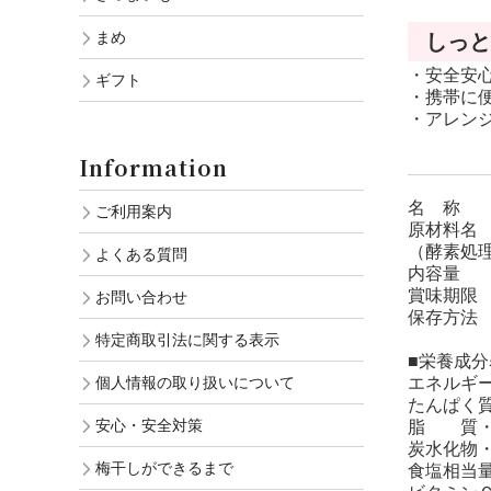
まめ
しっと
・安全安
ギフト
・携帯に
・アレン
Information
名 称 
ご利用案内
原材料名
（酵素処
よくある質問
内容量 
賞味期限 
お問い合わせ
保存方法
特定商取引法に関する表示
■栄養成分
個人情報の取り扱いについて
エネルギー・
たんぱく質
安心・安全対策
脂 質・・
炭水化物・・
梅干しができるまで
食塩相当量