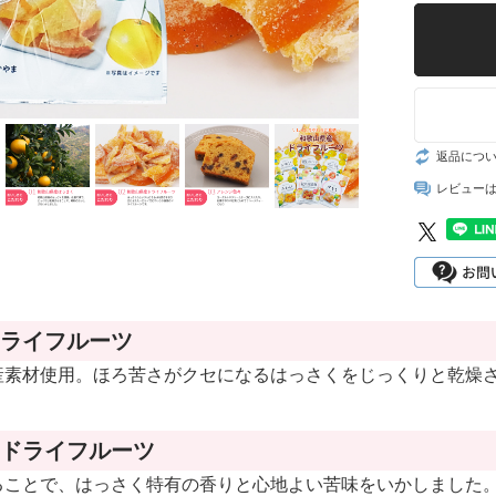
レモン
梅の実
越冬木熟みかん
し
もみしそ・梅酢
「紀州一番」
し
ねり梅(梅肉)
はるみ
返品につ
とうもろこし
レビュー
葉付きポンカン
じゃばら
木熟デコポン
さつまいも
せとか
まめ
ライフルーツ
木熟ネーブル
産素材使用。ほろ苦さがクセになるはっさくをじっくりと乾燥
木熟清見オレン
ジ
ドライフルーツ
木熟はっさく
ることで、はっさく特有の香りと心地よい苦味をいかしました