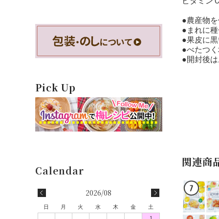
ビタミンＣ
●農産物
●まれに
●果皮に
●べたつ
●開封後
Pick Up
関連商
2026/08
日
月
火
水
木
金
土
1