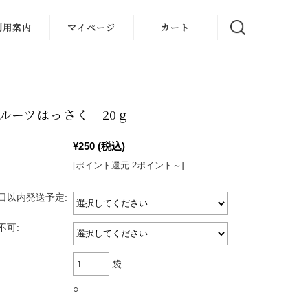
利用案内
マイページ
カート
ルーツはっさく 20ｇ
¥250
(税込)
[ポイント還元 2ポイント～]
日以内発送予定:
不可:
袋
○