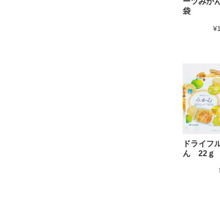
ーツみかん
袋
¥
ドライフ
ん 22ｇ