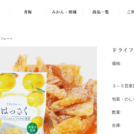
青梅
みかん・柑橘
商品一覧
ご
紀州南高梅
ゆら早生
梅干し
イフルーツ
梅
古城梅
わんぱくミニ
青梅
ドライフ
小梅
紀南みかん
みかん
「天」
価格:
パープルクィー
冷凍梅
ン
木熟みかん
え
ドライフルーツ
３～５営業
パープルキング
じゃばら
ジュース・お茶
包装・のし
もみしそ・梅酢
木熟みかん
つぶ
梅エキス
「天」
数量:
冷凍梅
梅
梅のお菓子
木熟みかん「極
在庫:
天」
梅
梅ゼリー