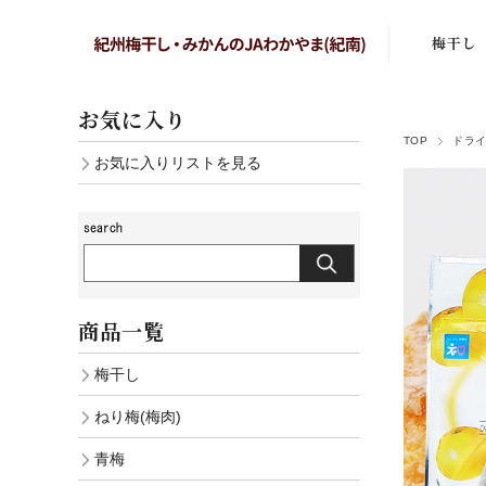
梅干し
まろの梅
お気に入り
TOP
ドラ
はちみつ
お気に入りリストを見る
しそ漬梅
かつお梅
こりゃ梅
商品一覧
白干し梅
梅干し
あまみのこ
ねり梅(梅肉)
しそ漬小
青梅
白干し小