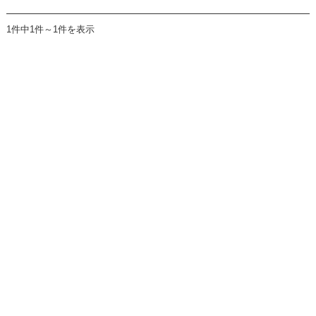
1件中1件～1件を表示
JAわかやま 紀南地域本部