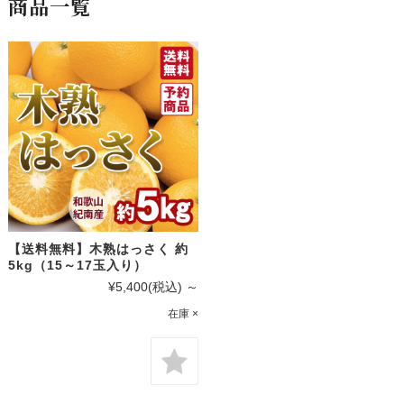
商品一覧
【送料無料】木熟はっさく 約
5kg（15～17玉入り）
¥5,400
(税込)
～
在庫 ×