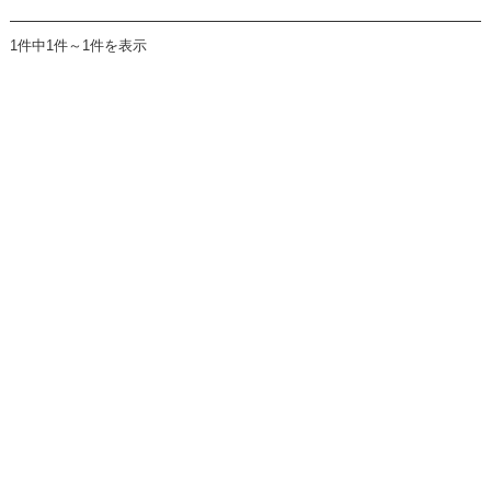
1件中1件～1件を表示
JAわかやま 紀南地域本部